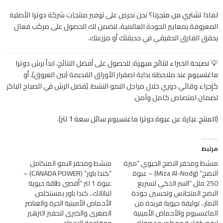
لماذا تشتري من متجرنا؟
نحن نحرص على توفير منتجات شركة
دوترا
الأصلية
المعروفة بمعايير الجودة العالمية، لنضمن لك الحصول على مركب فعال
يحقق الفارق الحقيقي في حديقتك أو مزرعتك.
💡 نصيحة الخبراء لنتائج مبهرة:
للحصول على أفضل النتائج، ابدأ برش
دوترا
ماغنسيوم
عند ملاحظة بداية اصفرار الأوراق القديمة (بين العروق)، أو
كإجراء وقائي دوري خلال مراحل النمو النشط. يُفضل الرش في الصباح الباكر
لضمان امتصاص كامل وآمن.
(المنتج عبارة عن عبوة دوترا ماغنسيوم سائل سعة 1 لتر).
مرتبط
منشط ومحفز النضج الحيوي “ميزة
منشط ومحفز النمو المتكامل
النضج” (Miza Al-Nodg) – عبوة
“كندا باور” (CANADA POWER) –
250 ملل “السر الذكي لتسريع
عبوة 1 لتر “أقصى طاقة حيوية
النضج المتجانس وتحسين جودة
لنباتاتك.. كندا باور بمستخلص
الثمار.. توليفة حيوية فريدة من
الأحماض الأمينية الحرة والعناصر
الماغنسيوم والأحماض الأمينية
الصغرى والكبرى لتحفيز التزهير
لرفع كفاءة ومظهر محصولك
ومقاومة الإجهاد