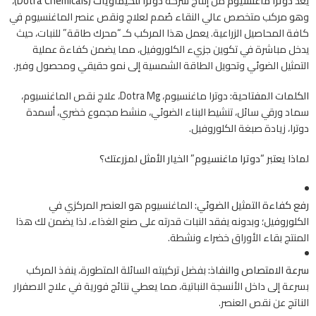
يُعد
دوترا ماغنسيوم
من إنتاج شركة
دوترا للكيماويات (Dotra Chemicals)
،
وهو مركب متخصص عالي النقاء صُمم لعلاج ونقص عنصر الماغنسيوم في
كافة المحاصيل الزراعية. يعمل هذا المركب كـ “محرك طاقة” للنبات، حيث
يدخل مباشرة في تكوين جزيء الكلوروفيل، مما يضمن كفاءة عملية
التمثيل الضوئي وتحويل الطاقة الشمسية إلى نمو حقيقي ومحصول وفير.
الكلمات المفتاحية:
دوترا ماغنسيوم، Dotra Mg، علاج نقص الماغنسيوم،
سماد ورقي سائل، تنشيط البناء الضوئي، منشط مجموع خضري، أسمدة
دوترا، زيادة صبغة الكلوروفيل.
لماذا يعتبر “دوترا ماغنسيوم” الخيار الأمثل لمزرعتك؟
رفع كفاءة التمثيل الضوئي:
الماغنسيوم هو العنصر المركزي في
الكلوروفيل؛ وبدونه يفقد النبات قدرته على صنع الغذاء، لذا يضمن لك هذا
المنتج بقاء الأوراق خضراء ونشطة.
سرعة الامتصاص والنفاذ:
بفضل تركيبته السائلة المتطورة، ينفذ المركب
بسرعة إلى داخل الأنسجة النباتية، مما يعطي نتائج فورية في علاج الاصفرار
الناتج عن نقص العنصر.