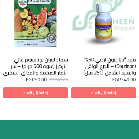
مبيد “ديازينون اردني 60%”
سماد لوران بوتاسيوم عالي
(Diazinon) – الدرع الواقي
التركيز (عبوة 500 جرام) – سر
والمبيد الشامل (250 ملل)
الثمار الضخمة والمذاق السكري
EGP
50.00
EGP
249.00
EGP
69.00
إضافة إلى السلة
إضافة إلى السلة