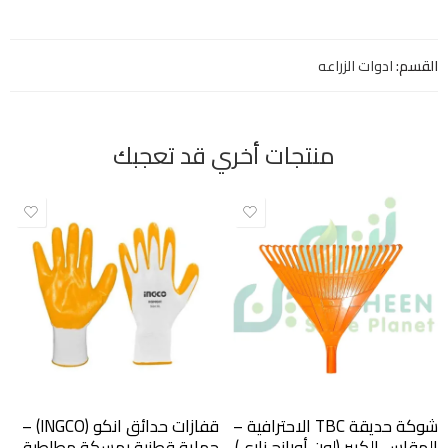
القسم:
ادوات الزراعه
منتجات أخري قد تعجبك
شوكة حديقة TBC الاحترافية –
قفازات حدائق انكو (INGCO) –
المقاس الكبير (لون أورانج ناري)
حماية قطنية بمسكة مطاطية