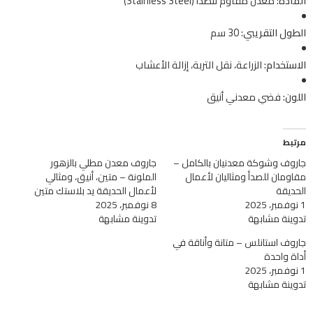
المادة:
معدن مقاوم للصدأ (Stainless Steel)
الطول التقريبي:
30 سم
الاستخدام:
الزراعة، نقل التربة، إزالة الأعشاب
اللون:
فضي معدني أنيق
مرتبط
جاروف وشوكة معدنيان بالكامل –
جاروف معدن مطلي بالزهور
مقاومان للصدأ ومثاليان لأعمال
الملونة – متين، أنيق، ومثالي
الحديقة
لأعمال الحديقة يد بلاستك متين
1 نوفمبر، 2025
8 نوفمبر، 2025
تدوينة مشابهة
تدوينة مشابهة
جاروف استانلس – متانة وأناقة في
أداة واحدة
1 نوفمبر، 2025
تدوينة مشابهة