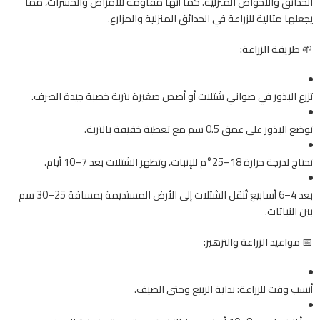
الحدائق والأحواض المنزلية. كما أنها مقاومة للأمراض والحشرات، مما
يجعلها مثالية للزراعة في الحدائق المنزلية والمزارع.
🌱
طريقة الزراعة:
تزرع البذور في صواني شتلات أو أصص صغيرة بتربة خصبة جيدة الصرف.
توضع البذور على عمق 0.5 سم مع تغطية خفيفة بالتربة.
تحتاج لدرجة حرارة 18–25°م للإنبات، وتظهر الشتلات بعد 7–10 أيام.
بعد 4–6 أسابيع تُنقل الشتلات إلى الأرض المستديمة بمسافة 25–30 سم
بين النباتات.
📅
مواعيد الزراعة والتزهير:
أنسب وقت للزراعة: بداية الربيع وحتى الصيف.