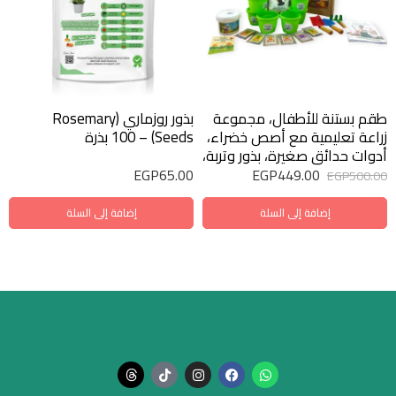
طقم بستنة للأطفال، مجموعة
بذور روزماري (Rosemary
زراعة تعليمية مع أصص خضراء،
Seeds) – 100 بذرة
أدوات حدائق صغيرة، بذور وتربة،
هدية تربوية للأطفال( 15 قطعه
EGP
65.00
EGP
449.00
EGP
500.00
)
إضافة إلى السلة
إضافة إلى السلة