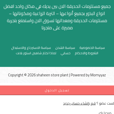
جميع مستلزمات الحديقة الان بين يديك في مكان واحد افضل
انواع البذور بجميع أنواعها – التربة الزراعية ومكوناتها –
مستلزمات الحديقة ومعداتها تسوق الان واستمتع بتجربة
مميزة على متجرنا
سياسة الخصوصية
سياسة الشحن
سياسة الاسترجاع والاستبدال
الشروط والاحكام
حسابي
لماذا تختار شاهين استور بلانت
Copyright © 2026 shaheen store plant | Powered by
Momyyaz
تسجيل الدخول
لست عضو ؟
قم بإنشاء حساب جديد
مرحبا بك