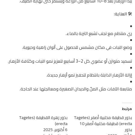
يبدأ الإزهار بعد 8–10 أسابيع من الزراعة ويستمر حتى نهاية الصيف.
🛠️
العناية:
ري منتظم مع تجنب تشبع التربة بالماء.
وضع النبات في مكان مشمس للحصول على ألوان زاهية وحيوية.
تسميد متوازن أو عضوي كل 2–3 أسابيع لتعزيز نمو النبات وكثافة الأزهار.
إزالة الأزهار الذابلة بانتظام لتحفيز نمو أزهار جديدة.
متابعة الآفات مثل المنّ والديدان الصغيرة ومعالجتها عند الحاجة.
مرتبط
بذور قطيفة مخلبية أصفر (Tagetes
بذور زهرة القطيفة (Tagetes
erecta) قطيفة مخلبية أصفر 10
erecta)
بذور
6 أكتوبر، 2025