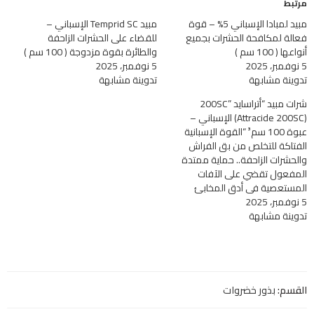
مرتبط
مبيد لمبادا الإسباني 5% – قوة
مبيد Temprid SC الإسباني –
فعالة لمكافحة الحشرات بجميع
للقضاء على الحشرات الزاحفة
أنواعها ( 100 سم )
والطائرة بقوة مزدوجة ( 100 سم )
5 نوفمبر، 2025
5 نوفمبر، 2025
تدوينة مشابهة
تدوينة مشابهة
شرات مبيد “أتراسايد 200SC”
(Attracide 200SC) الإسباني –
عبوة 100 سم³ “القوة الإسبانية
الفتاكة للتخلص من بق الفراش
والحشرات الزاحفة.. حماية ممتدة
المفعول تقضي على الآفات
المستعصية في أدق المخابئ
5 نوفمبر، 2025
تدوينة مشابهة
القسم:
بذور خضروات