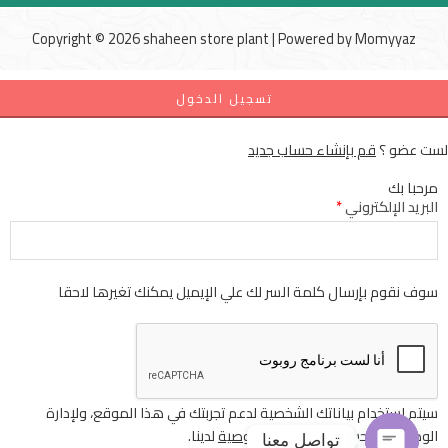
Copyright © 2026 shaheen store plant | Powered by
Momyyaz
تسجيل الدخول
لست عضو ؟
قم بإنشاء حساب جديد
مرحبا بك
البريد الإلكتروني
*
سوف نقوم بإرسال كلمة السر لك علي الإيميل يمكنك تغيرها لاحقا
سيتم استخدام بياناتك الشخصية لدعم تجربتك في هذا الموقع، ولإدارة
الوصول إلى حسابك
سياسة الخصوصية
لدينا.
تواصل معنا