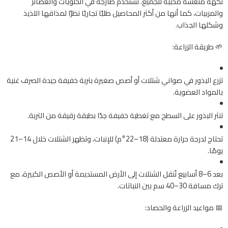
نكهة منعشة محببة للجميع. تُستخدم طازجة في الحلويات والعصائر
والمربيات، كما أنها من أكثر المحاصيل طلبًا تجاريًا نظرًا لمذاقها اللذيذ
وشكلها الجذاب.
🌱 طريقة الزراعة:
تزرع البذور في صواني شتلات أو أصص صغيرة بتربة خفيفة جيدة الصرف غنية
بالمواد العضوية.
تنثر البذور على السطح مع تغطية خفيفة جدًا بطبقة رقيقة من التربة.
تحتاج لدرجة حرارة معتدلة (18–22°م) للإنبات، وتظهر الشتلات خلال 14–21
يومًا.
بعد 6–8 أسابيع تُنقل الشتلات إلى الأرض المستديمة أو الأصص الكبيرة، مع
ترك مسافة 30–40 سم بين النباتات.
📅 مواعيد الزراعة والحصاد: