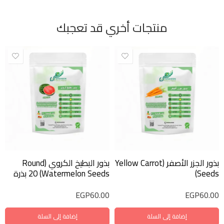
منتجات أخري قد تعجبك
بذور الجزر الأصفر (Yellow Carrot
بذور البطيخ الكروي (Round
Seeds)
Watermelon Seeds) 20 بذرة
EGP
60.00
EGP
60.00
إضافة إلى السلة
إضافة إلى السلة