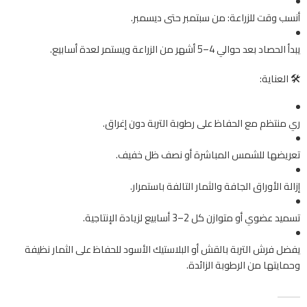
أنسب وقت للزراعة: من سبتمبر حتى ديسمبر.
يبدأ الحصاد بعد حوالي 4–5 أشهر من الزراعة ويستمر لعدة أسابيع.
🛠️ العناية:
ري منتظم مع الحفاظ على رطوبة التربة دون إغراق.
تعريضها للشمس المباشرة أو نصف ظل خفيف.
إزالة الأوراق الجافة والثمار التالفة باستمرار.
تسميد عضوي أو متوازن كل 2–3 أسابيع لزيادة الإنتاجية.
يفضل فرش التربة بالقش أو البلاستيك الأسود للحفاظ على الثمار نظيفة
وحمايتها من الرطوبة الزائدة.