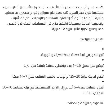
🍅 طماطم شيري حمراء من أكثر الأصناف شيوعًا وإقبالًا، تتميز بثمار صغيرة
مستديرة بلون أحمر زاهي، ذات طعم حلو متوازن وقوام عصيري، ما يجعلها
مثالية لتناولها طازجة، أو إضافتها للسلطات والوجبات الخفيفة. تُعرف
بإنتاجيتها العالية وسهولة زراعتها حتى في المساحات الصغيرة والأصص،
مما يجعلها خيارًا مثاليًا للزراعة المنزلية.
🌱 طريقة الزراعة:
تزرع البذور في تربة خصبة جيدة الصرف والتهوية.
توضع على عمق 0.5–1 سم وتُغطى بطبقة رقيقة من التربة.
تحتاج لدرجة حرارة 20–25°م للإنبات، وتظهر الشتلات خلال 7–14 يومًا.
تُنقل الشتلات بعد 4–6 أسابيع إلى الأرض المستديمة مع ترك مسافة 40–50
سم بين النباتات.
📅 مواعيد الزراعة والحصاد: