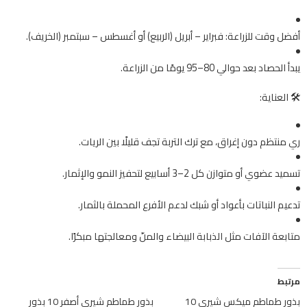
أفضل وقت للزراعة: فبراير – أبريل (الربيع) أو أغسطس – سبتمبر (الخريف).
يبدأ الحصاد بعد حوالي 80–95 يومًا من الزراعة.
🛠️ العناية:
ري منتظم دون إغراق، مع ترك التربة تجف قليلًا بين الريات.
تسميد عضوي أو متوازن كل 2–3 أسابيع لتحفيز النمو والإثمار.
تدعيم النباتات بأعواد أو شبك لدعم الأفرع المحملة بالثمار.
متابعة الآفات مثل الذبابة البيضاء والمنّ ومعالجتها مبكرًا.
مرتبط
بذور طماطم ميكس شيري 10
بذور طماطم شيري أصفر 10 بذور