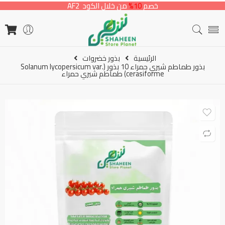
خصم
10%
من خلال الكود AF2
الرئيسية
بذور خضروات
بذور طماطم شيري حمراء 10 بذور (Solanum lycopersicum var.
cerasiforme) طماطم شيري حمراء