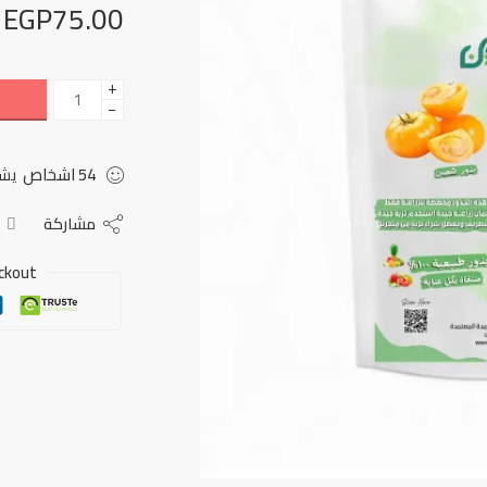
EGP
75.00
+
−
54
اشخاص
يشا
مشاركة
ckout