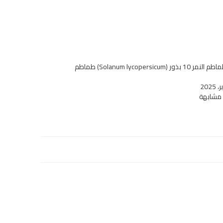
بذور طماطم النمر 10 بذور (Solanum lycopersicum) طماطم
 مشابهة