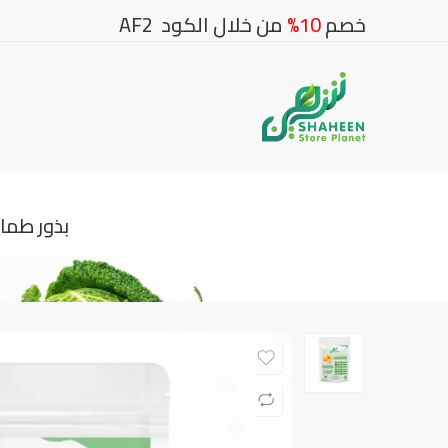
خصم
10%
من خلال الكود AF2
بذور طماطم روفا جولد 10 بذ