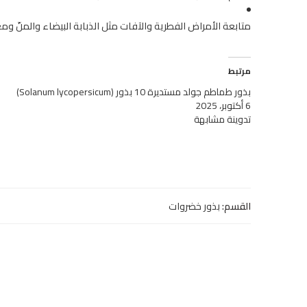
متابعة الأمراض الفطرية والآفات مثل الذبابة البيضاء والمنّ ومعا
مرتبط
بذور طماطم جولد مستديرة 10 بذور (Solanum lycopersicum)
6 أكتوبر، 2025
تدوينة مشابهة
القسم:
بذور خضروات