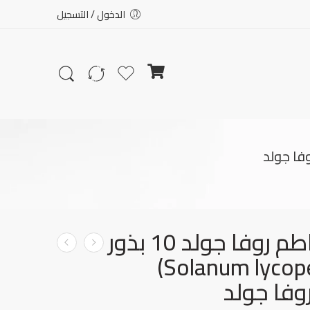
الدخول / التسجيل
بذور طماطم روفا جولد 10 بذور
(Solanum lycopersicum)
فا جولد