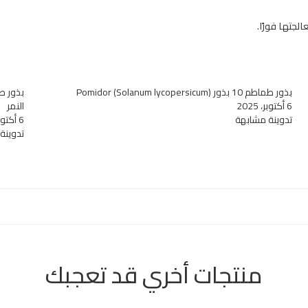
لجتها فورًا.
بذور طماطم 10 بذور (Solanum lycopersicum) Pomidor
6 أكتوبر، 2025
النمر
تدوينة مشابهة
6 أكتوبر، 2025
تدوينة
منتجات أخري قد تعجبك