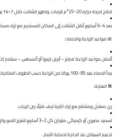
تحتاج لدرجة حرارة 20–25°م للإنبات، وتظهر الشتلات خلال 7–14 يومًا.
بعد 4–6 أسابيع تُنقل الشتلات إلى المكان المستديم مع ترك مسافة 40–60 سم بين النباتات.
📅 مواعيد الزراعة والحصاد:
أفضل مواعيد الزراعة: فبراير – أبريل (ربيع) أو أغسطس – سبتمبر (خ
يبدأ الحصاد بعد 85–100 يومًا من الزراعة حسب الظروف المناخية.
🛠️ العناية:
ري معتدل ومنتظم مع ترك التربة تجف قليلًا بين الريات.
تسميد عضوي أو كيميائي متوازن كل 2–3 أسابيع لتعزيز النمو والإنتاج.
تدعيم السيقان عند الحاجة لحماية الثمار.