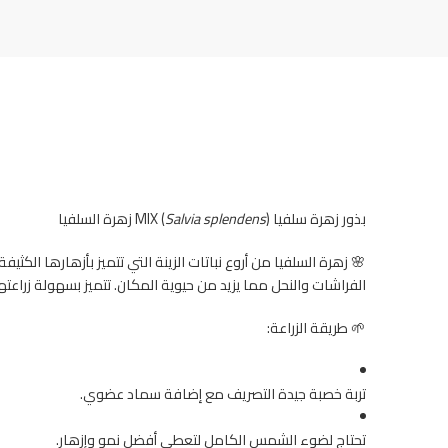
بذور زهرة سلفيا MIX (
) زهرة السلفيا
Salvia splendens
🌸 زهرة السلفيا من أروع نباتات الزينة التي تتميز بأزهارها الكث
الفراشات والنحل مما يزيد من حيوية المكان. تتميز بسهولة زراعتها 
🌱 طريقة الزراعة:
تربة خصبة جيدة التصريف مع إضافة سماد عضوي.
تحتاج لضوء الشمس الكامل لتعطي أفضل نمو وإزهار.