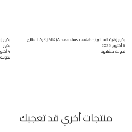
بذور زهرة السنانير MIX (Amaranthus caudatus) زهرة السنانير
6 أكتوبر، 2025
بذور
تدوينة مشابهة
4 أكتوبر، 2025
تدوينة
منتجات أخري قد تعجبك