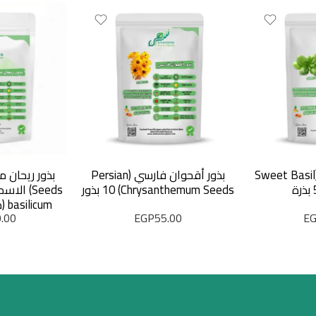
بذور الريحان الحلو (Sweet Basil
بذور أقحوان فارسي (Persian
Chrysanthemum Seeds) 10 بذور
cum
.00
EGP
55.00
E
مت