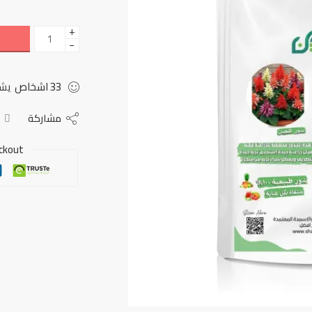
+
−
33
اشخاص
يشا
مشاركة
ckout