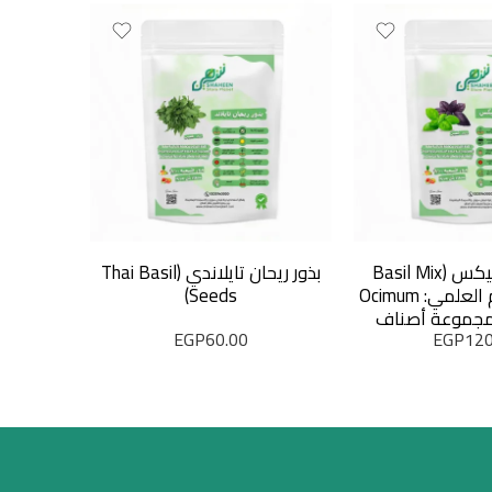
بذور ريحان ميكس (Basil Mix
بذور ريحان تايلاندي (Thai Basil
Seeds) الاسم العلمي: Ocimum
Seeds)
ds) 50
basili (مجموعة أصناف
EGP
60.00
EGP
120
نوعة)