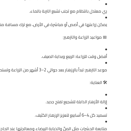
ري معتدل بانتظام مع تجنب تشبع التربة بالماء.
يمكن زراعتها في أصص أو مباشرة في الأرض، مع ترك مسافة مناسب
📅 مواعيد الزراعة والتزهير:
أفضل وقت للزراعة: الربيع وبداية الصيف.
موعد التزهير: تبدأ بالإزهار بعد حوالي 2–3 أشهر من الزراعة وتستمر طوال الموسم الدافئ.
🛠️ العناية:
إزالة الأزهار الذابلة لتشجيع تفتح جديد.
تسميد كل 4–6 أسابيع لتعزيز الإزهار الكثيف.
متابعة الحشرات مثل المنّ والذبابة البيضاء ومعالجتها عند الحاجة