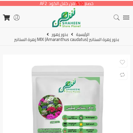
خصم
10%
من خلال الكود AF2
الرئيسية
بذور زهور
بذور زهرة السنانير MIX (Amaranthus caudatus) زهرة السنانير