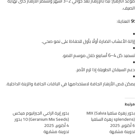
موعد التزهير: تبدأ بالإزهار بعد حوالي 2–3 أشهر وتستمر الأزهار حتى نهاية
الصيف.
🛠️ العناية:
إزالة الأعشاب الضارة أولًا بأول للحفاظ على نمو صحي.
تسميد كل 4–6 أسابيع خلال موسم النمو.
دعم السيقان الطويلة إذا لزم الأمر.
يمكن قص الأزهار الجافة لاستخدامها في الباقات الجافة والزينة الداخلية.
مرتبط
بذور زهرة سلفيا MIX (Salvia
بذور إبرة الراعي الجيرانيوم ميكس
splendens) زهرة السلفيا
(Geranium Mix Seeds) 10 بذور
6 أكتوبر، 2025
4 أكتوبر، 2025
تدوينة مشابهة
تدوينة مشابهة