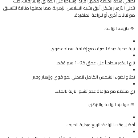
تضفي هذه الخلطة مظهراً فريداً وساحراً على الحدائق والشرفات، حيث
تتدلى الأزهار بشكل أنيق يشبه السلاسل الزهرية، مما يجعلها مثالية للتنسيق
مع نباتات أخرى أو للزراعة المنفردة.
🌱 طريقة الزراعة:
تربة خصبة جيدة الصرف مع إضافة سماد عضوي.
تزرع البذور سطحياً على عمق 0.5–1 سم فقط.
تحتاج لضوء الشمس الكامل لتعطي نمو قوي وإزهار وفير.
ري منتظم مع مراعاة عدم تشبع التربة بالماء.
📅 مواعيد الزراعة والتزهير:
أفضل وقت للزراعة: الربيع وبداية الصيف.