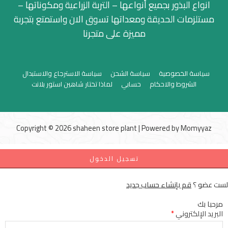
انواع البذور بجميع أنواعها – التربة الزراعية ومكوناتها –
مستلزمات الحديقة ومعداتها تسوق الان واستمتع بتجربة
مميزة على متجرنا
سياسة الخصوصية
سياسة الشحن
سياسة الاسترجاع والاستبدال
الشروط والاحكام
حسابي
لماذا تختار شاهين استور بلانت
Copyright © 2026 shaheen store plant | Powered by
Momyyaz
تسجيل الدخول
لست عضو ؟
قم بإنشاء حساب جديد
مرحبا بك
البريد الإلكتروني
*