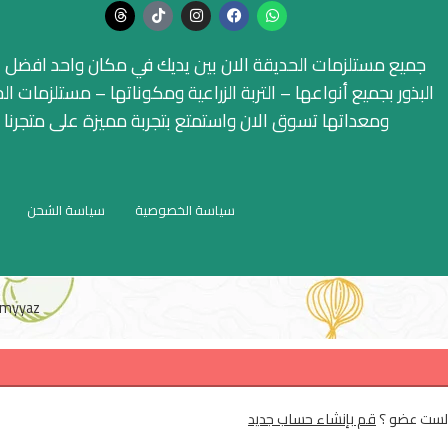
جميع مستلزمات الحديقة الان بين يديك في مكان واحد افضل ا
البذور بجميع أنواعها – التربة الزراعية ومكوناتها – مستلزمات ال
ومعداتها تسوق الان واستمتع بتجربة مميزة على متجرنا
سياسة الخصوصية
سياسة الشحن
myyaz
لست عضو ؟
قم بإنشاء حساب جديد