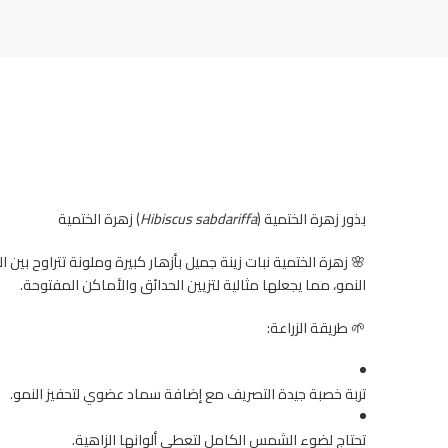
بذور زهرة الختمية (
Hibiscus sabdariffa
) زهرة الختمية
🌸 زهرة الختمية نبات زينة جميل بأزهار كبيرة وملونة تتراوح بي
النمو، مما يجعلها مثالية لتزيين الحدائق والأماكن المفتوحة.
🌱 طريقة الزراعة:
تربة خصبة جيدة التصريف مع إضافة سماد عضوي لتحفيز النمو.
تحتاج لضوء الشمس الكامل لتعطي ألوانها الزاهية.