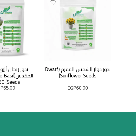
بذور دوار الشمس المقزم (Dwarf
بذور ريحان أزر
Sunflower Seeds)
المقدس(sil
Seeds) 30 بذرة
GP
65.00
EGP
60.00