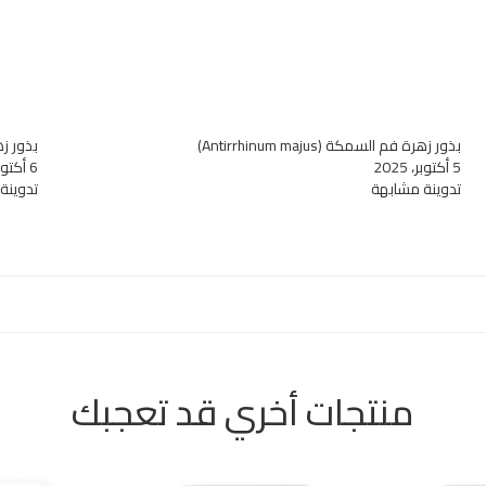
بذور زهرة فم السمكة (Antirrhinum majus)
بذور زهرة السنانير us
5 أكتوبر، 2025
6 أكتوبر، 2025
تدوينة مشابهة
تدوينة
منتجات أخري قد تعجبك