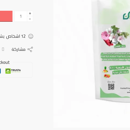
+
−
12
اشخاص
يشا
مشاركة
ckout