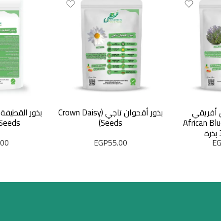
ق أفريقي
بذور أقحوان تاجي (Crown Daisy
African Blue Ba
Seeds)
Seeds)
.00
EGP
55.00
E