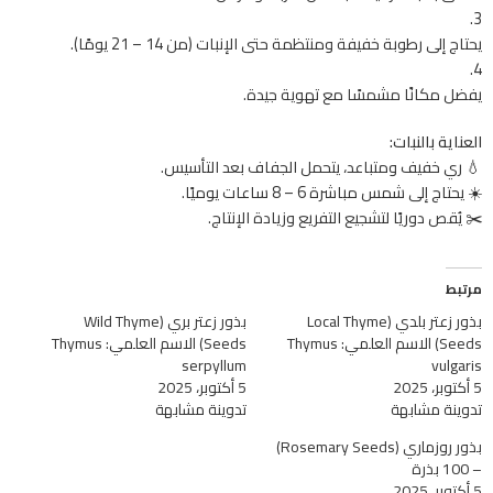
يحتاج إلى رطوبة خفيفة ومنتظمة حتى الإنبات (من 14 – 21 يومًا).
يفضل مكانًا مشمسًا مع تهوية جيدة.
العناية بالنبات:
💧 ري خفيف ومتباعد، يتحمل الجفاف بعد التأسيس.
☀️ يحتاج إلى شمس مباشرة 6 – 8 ساعات يوميًا.
✂️ يُقص دوريًا لتشجيع التفريع وزيادة الإنتاج.
مرتبط
بذور زعتر بلدي (Local Thyme
بذور زعتر بري (Wild Thyme
Seeds) الاسم العلمي: Thymus
Seeds) الاسم العلمي: Thymus
serpyllum
vulgaris
5 أكتوبر، 2025
5 أكتوبر، 2025
تدوينة مشابهة
تدوينة مشابهة
بذور روزماري (Rosemary Seeds)
– 100 بذرة
5 أكتوبر، 2025