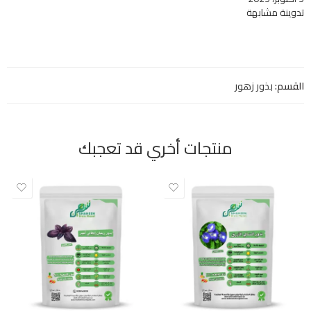
تدوينة مشابهة
القسم:
بذور زهور
منتجات أخري قد تعجبك