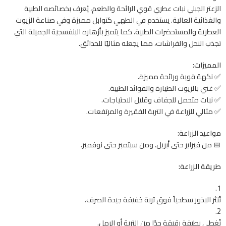
الزعتر الجبلي نبات عطري قوي الرائحة والطعم، يُعرف بخصائصه الطبية
والغذائية العالية. يستخدم في الطهي كتوابل مميزة وفي صناعة الزيوت
العطرية والمستحضرات الطبية، كما يتميز بأزهاره البنفسجية الجميلة التي
تجذب النحل والفراشات، مما يجعله مثاليًا للحدائق.
المميزات:
✅ نكهة قوية ورائحة مميزة.
✅ غني بالزيوت الطيارة والفوائد الطبية.
✅ نبات متحمل للجفاف وقليل الاحتياجات.
✅ مثالي للزراعة في التربة الفقيرة والمرتفعات.
مواعيد الزراعة:
📅 من فبراير حتى أبريل، ومن سبتمبر حتى نوفمبر.
طريقة الزراعة:
تُنثر البذور سطحياً فوق تربة خفيفة جيدة الصرف.
تُغطى بطبقة رقيقة جدًا من التربة أو الرمل.