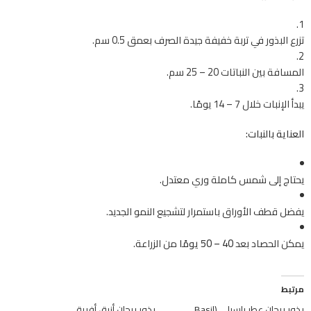
تزرع البذور في تربة خفيفة جيدة الصرف بعمق 0.5 سم.
المسافة بين النباتات 20 – 25 سم.
يبدأ الإنبات خلال 7 – 14 يومًا.
العناية بالنبات:
يحتاج إلى شمس كاملة وري معتدل.
يفضل قطف الأوراق باستمرار لتشجيع النمو الجديد.
يمكن الحصاد بعد
40 – 50 يومًا
من الزراعة.
مرتبط
بذور ريحان عطر باسيلي (Basil
بذور ريحان أزرق أفريقي