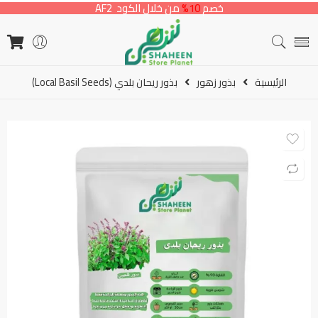
خصم
10%
من خلال الكود AF2
الرئيسية
بذور زهور
بذور ريحان بلدي (Local Basil Seeds)