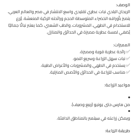
الوصف:
الريحان البلدي نبات عطري تقليدي واسع الانتشار في مصر والعالم العربي،
يتميز بأوراقه الخضراء المتوسطة الحجم ورائحته الزكية المنعشة. يُزرع
للاستخدام في الطهي، المشروبات، والطب الشعبي، كما يعتبر نباتًا جماليًا
يُضفي لمسة عطرية مميزة في الحدائق والمنازل.
المميزات:
✅ رائحة عطرية قوية ومميزة.
✅ نبات سهل الزراعة وسريع النمو.
✅ يستخدم في الطهي والمشروبات والأغراض الطبية.
✅ مناسب للزراعة في الحدائق والأصص المنزلية.
مواعيد الزراعة:
من
مارس حتى يونيو
(ربيع وصيف).
ويمكن زراعته في
سبتمبر
بالمناطق الدافئة.
طريقة الزراعة: