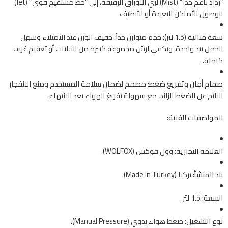
“رذاذ ناعم جداً” (Mist) لري الأوراق الرقيقة، إلى “خط مستقيم قوي” (Jet)
للوصول للأماكن البعيدة أو التنظيف.
سعة مثالية (1.5 لتر):
حجم متوازن جداً؛ خفيف الوزن عند الامتلاء وسهل
الحمل بيد واحدة، ويكفي لرش مجموعة كبيرة من النباتات أو تعقيم غرف
كاملة.
صمام أمان وتفريغ ضغط:
مصمم لضمان سلامة المستخدم ومنع الانفجار
الناتج عن الضغط الزائد، مع سهولة تفريغ الهواء بعد الانتهاء.
المواصفات الفنية:
العلامة التجارية:
وول فوكس (WOLFOX).
بلد المنشأ:
تركيا (Made in Turkey).
السعة:
1.5 لتر.
نوع التشغيل:
ضغط هواء يدوي (Manual Pressure).