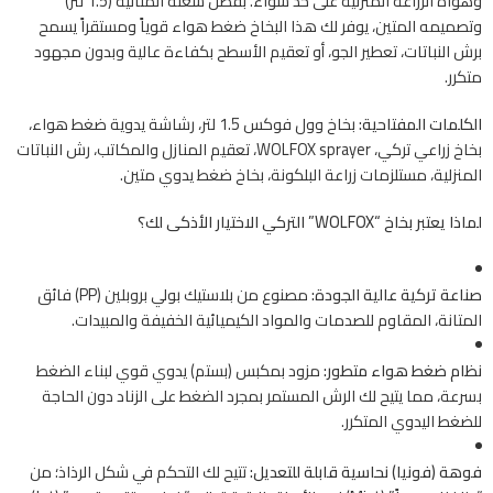
وهواة الزراعة المنزلية على حد سواء. بفضل سعته المثالية (1.5 لتر)
وتصميمه المتين، يوفر لك هذا البخاخ ضغط هواء قوياً ومستقراً يسمح
برش النباتات، تعطير الجو، أو تعقيم الأسطح بكفاءة عالية وبدون مجهود
متكرر.
الكلمات المفتاحية:
بخاخ وول فوكس 1.5 لتر، رشاشة يدوية ضغط هواء،
بخاخ زراعي تركي، WOLFOX sprayer، تعقيم المنازل والمكاتب، رش النباتات
المنزلية، مستلزمات زراعة البلكونة، بخاخ ضغط يدوي متين.
لماذا يعتبر بخاخ “WOLFOX” التركي الاختيار الأذكى لك؟
صناعة تركية عالية الجودة:
مصنوع من بلاستيك بولي بروبلين (PP) فائق
المتانة، المقاوم للصدمات والمواد الكيميائية الخفيفة والمبيدات.
نظام ضغط هواء متطور:
مزود بمكبس (بستم) يدوي قوي لبناء الضغط
بسرعة، مما يتيح لك الرش المستمر بمجرد الضغط على الزناد دون الحاجة
للضغط اليدوي المتكرر.
فوهة (فونيا) نحاسية قابلة للتعديل:
تتيح لك التحكم في شكل الرذاذ؛ من