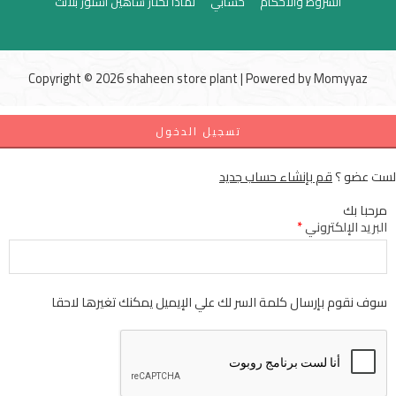
الشروط والاحكام
حسابي
لماذا تختار شاهين استور بلانت
Copyright © 2026 shaheen store plant | Powered by
Momyyaz
تسجيل الدخول
لست عضو ؟
قم بإنشاء حساب جديد
مرحبا بك
البريد الإلكتروني
*
سوف نقوم بإرسال كلمة السر لك علي الإيميل يمكنك تغيرها لاحقا