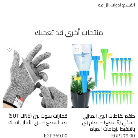
القسم:
ادوات الزراعه
منتجات أخري قد تعجبك
طقم نقاطات الري المنزلي
قفازات سوت لين (SUT LINE)
الذكي (5 قطع) – نظام ري
ضد القطع – درع الأمان ليديك
بالتنقيط لزجاجات المياه
EGP
369.00
EGP
279.00