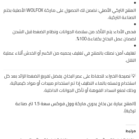
المنتج التركي الأصلي:
نضمن لك الحصول على ماركة
WOLFOX
الأصلية بختم
الصناعة التركية.
فحص الأداء:
يتم التأكد من سلامة الجوانات ونظام الضغط قبل الشحن
لضمان عمل البخاخ بكفاءة 100%.
تغليف آمن:
نصلك بالمنتج في تغليف يحميه من الكسر أو الخدش أثناء عملية
النقل.
💡 نصيحة الخبراء:
للحفاظ على عمر البخاخ، يفضل تفريغ الضغط الزائد بعد كل
استخدام وغسله بالماء النظيف إذا تم استخدام مبيدات أو مواد كيميائية،
وذلك لمنع انسداد الفوهة أو تآكل الجوانات الداخلية.
(المنتج عبارة عن بخاخ يدوي ماركة وول فوكس سعة 1.5 لتر، صناعة
تركية).
مرتبط