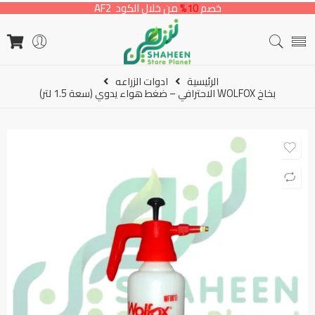
خصم
10%
من خلال الكود AF2
الرئيسية
ادوات الزراعه
بخاخ WOLFOX الاحترافي – ضغط هواء يدوي (سعة 1.5 لتر)