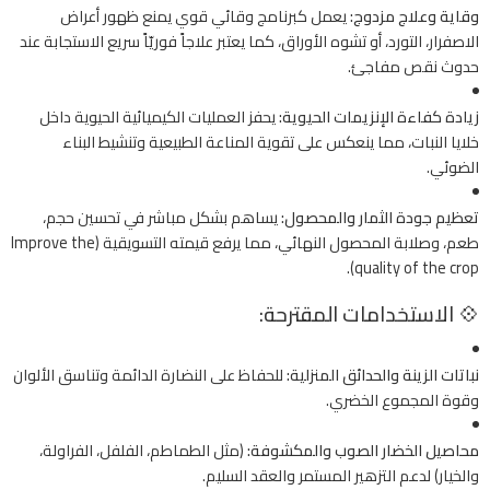
وقاية وعلاج مزدوج:
يعمل كبرنامج وقائي قوي يمنع ظهور أعراض
الاصفرار، التورد، أو تشوه الأوراق، كما يعتبر علاجاً فوريّاً سريع الاستجابة عند
حدوث نقص مفاجئ.
زيادة كفاءة الإنزيمات الحيوية:
يحفز العمليات الكيميائية الحيوية داخل
خلايا النبات، مما ينعكس على تقوية المناعة الطبيعية وتنشيط البناء
الضوئي.
تعظيم جودة الثمار والمحصول:
يساهم بشكل مباشر في تحسين حجم،
طعم، وصلابة المحصول النهائي، مما يرفع قيمته التسويقية (Improve the
quality of the crop).
💠 الاستخدامات المقترحة:
نباتات الزينة والحدائق المنزلية:
للحفاظ على النضارة الدائمة وتناسق الألوان
وقوة المجموع الخضري.
محاصيل الخضار الصوب والمكشوفة:
(مثل الطماطم، الفلفل، الفراولة،
والخيار) لدعم التزهير المستمر والعقد السليم.