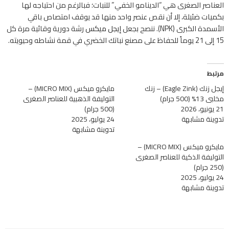
العناصر الصغرى هي “الدينامو الخفي” للنبات؛ فبالرغم من احتياجه لها
بكميات ضئيلة، إلا أن نقص عنصر واحد منها قد يوقف امتصاص باقي
الأسمدة الكبرى (NPK). ننصح بجعل
إيجل ميكس
رشة دورية وقائية مرة كل
15 إلى 21 يوماً للحفاظ على مصنع نباتك الخضري في قمة نشاطه وحيويته.
مرتبط
إيجل زنك (Eagle Zink) – زنك
مايكرو ميكس (MICRO MIX) –
مخلبي 13% (500 جرام)
التوليفة الذهبية للعناصر الصغرى
21 يونيو، 2026
(500 جرام)
تدوينة مشابهة
24 يوليو، 2025
تدوينة مشابهة
مايكرو ميكس (MICRO MIX) –
التوليفة الذكية للعناصر الصغرى
(250 جرام)
24 يوليو، 2025
تدوينة مشابهة