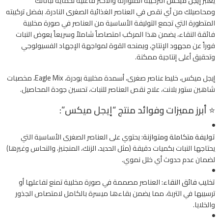
يُعتبر
إيجل ميكس
التركيبة المتوازنة والأكثر فاعلية لحماية نباتاتك
ومحاصيلك من أي نقص في العناصر الغذائية الصغرى النادرة. بفضل تركيبته
المتطورة التي تجمع التوليفة الأساسية من العناصر في صورة مخلبية
فائقة النقاء، يضمن هذا المركب امتصاصاً شاملاً وسريعاً يعوض النبات
فوراً عن مجهود الإنتاج، ويمنحه القوة لمواجهة الإجهاد الفسيولوجي
وتحقيق أعلى إنتاجية ممكنة.
إيجل ميكس، خليط عناصر صغرى، أسمدة مخلبية بودرة، Eagle Mix، مخصبات
شاهين ستور بلانت، علاج نقص العناصر للنبات، تحسين جودة المحاصيل.
⭐ أبرز مميزات وفوائد منتج “إيجل ميكس”:
توليفة متكاملة ومتوازنة:
يحتوي على العناصر الصغرى الأساسية التي
يحتاجها النبات بكميات دقيقة (مثل الحديد، الزنك، المنجنيز، والنحاس وغيرها)
لضمان عدم حدوث أي خلل نموي.
تخليب فائق النقاء:
العناصر مصممة في صورة مخلبية تمنع تفاعلها أو
ترسيبها في التربة، مما يضمن بقاءها ميسرة بالكامل لامتصاص الجذور
والخلايا.