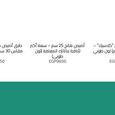
“كلاسيك” –
أصيص هانج 25 سم – سعة أكبر
طبق أصيص كل
لأناقة نباتاتك المعلقة (لون
مقاس 30 سم (لون أسود فخم)
طوبي)
.50
EGP
98.00
EG