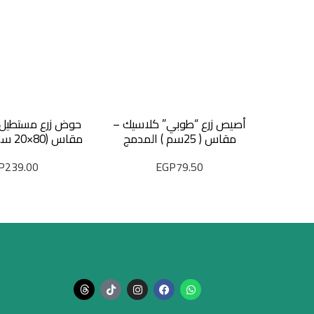
أصيص زرع “طوبي” كلاسيك –
حوض زرع مستطيل 
مقاس ( 25سم ) المدمج
مقاس (80×20 سم) لون طوبي
P
239.00
EGP
79.50