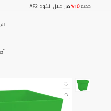
خصم
10%
من خلال الكود AF2
الر
أصيص مربع 8