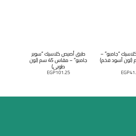
اسيك “جامبو” –
طبق أصيص كلاسيك “سوبر
طبق أصي
جامبو” – مقاس 45 سم (لون
مقاس 40 سم (لون أسود فخم)
طوبي)
EGP
101.25
EGP
41