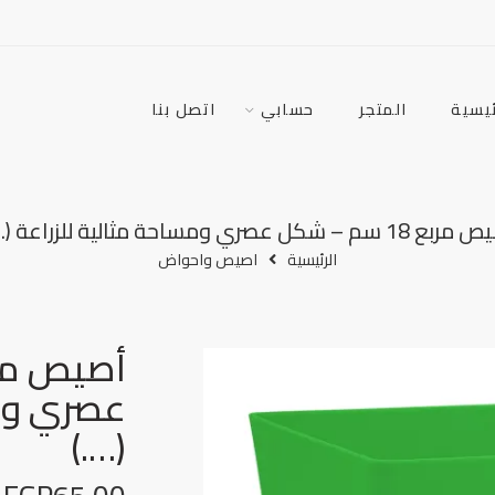
ئيسية
المتجر
حسابي
اتصل بنا
1 سم – شكل عصري ومساحة مثالية للزراعة (….)
الرئيسية
اصيص واحواض
عصري ومس
(….)