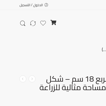
الدخول / التسجيل
أصيص مربع 18 سم – شكل
احة مثالية للزراعة