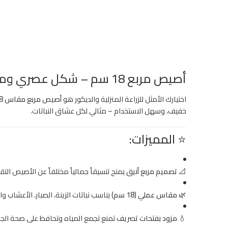
أصيص مربع 18 سم – شكل عصري ومساحة مثالية للزراعة
اختيارك الأمثل للزراعة المنزلية والديكور هو
أصيص مربع مقاس 18 سم
خفيف، وسهل الاستخدام – مثالي لكل عشاق النباتات.
⭐ المميزات:
📐
تصميم مربع أنيق
يمنح تنسيقاً جمالياً مختلفاً عن الأصيص التق
🌿
مقاس عملي (18 سم)
يناسب نباتات الزينة، الصبار، الأعشاب وا
💧
مزود بفتحات تصريف
تمنع تجمع المياه وتحافظ على صحة الجذ