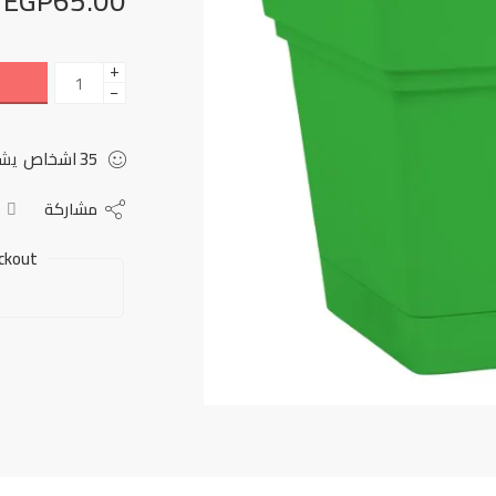
EGP
65.00
+
−
35
اشخاص
يشا
مشاركة
ckout