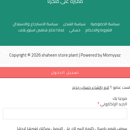
مميزة على متجرنا
سياسة الخصوصية
سياسة الشحن
سياسة الاسترجاع والاستبدال
الشروط والاحكام
حسابي
لماذا تختار شاهين استور بلانت
Copyright © 2026 shaheen store plant | Powered by
Momyyaz
تسجيل الدخول
لست عضو ؟
قم بإنشاء حساب جديد
مرحبا بك
البريد الإلكتروني
*
سوف نقوم بإرسال كلمة السر لك علي الإيميل يمكنك تغيرها لاحقا