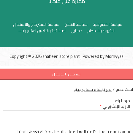
مميزة على متجرنا
سياسة الخصوصية
سياسة الشحن
سياسة الاسترجاع والاستبدال
الشروط والاحكام
حسابي
لماذا تختار شاهين استور بلانت
Copyright © 2026 shaheen store plant | Powered by
Momyyaz
تسجيل الدخول
لست عضو ؟
قم بإنشاء حساب جديد
مرحبا بك
البريد الإلكتروني
*
سوف نقوم بإرسال كلمة السر لك علي الإيميل يمكنك تغيرها لاحقا