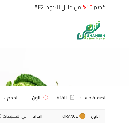
خصم
10%
من خلال الكود AF2
تصفية حسب:
الفئة
اللون
الحجم
اللون
ORANGE
الحالة
في التخفيضات