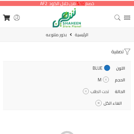
خصم
10%
من خلال الكود AF2
الرئيسية
بذور متنوعه
تصفية
اللون
BLUE
الحجم
M
الحالة
تحت الطلب
الغاء الكل