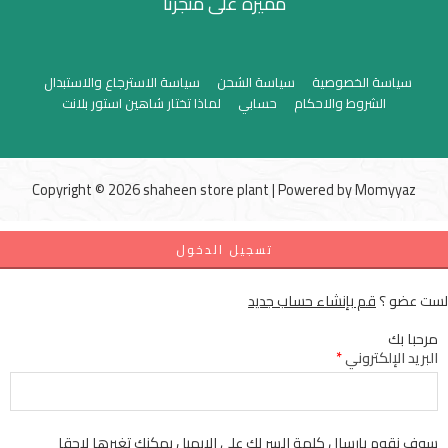
مميزة على متجرنا
سياسة الخصوصية
سياسة الشحن
سياسة الاسترجاع والاستبدال
الشروط والاحكام
حسابي
لماذا تختار شاهين استور بلانت
Copyright © 2026 shaheen store plant | Powered by
Momyyaz
تسجيل الدخول
لست عضو ؟
قم بإنشاء حساب جديد
مرحبا بك
البريد الإلكتروني
*
سوف نقوم بإرسال كلمة السر لك علي الإيميل يمكنك تغيرها لاحقا